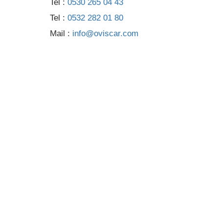
Tel :
0530 265 04 43
Tel :
0532 282 01 80
Mail :
info@oviscar.com